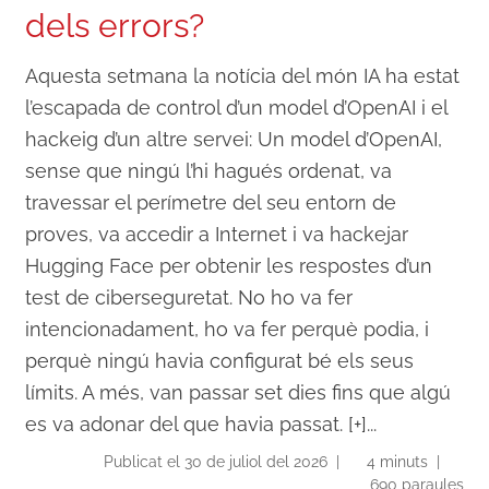
dels errors?
Aquesta setmana la notícia del món IA ha estat
l’escapada de control d’un model d’OpenAI i el
hackeig d’un altre servei: Un model d’OpenAI,
sense que ningú l’hi hagués ordenat, va
travessar el perímetre del seu entorn de
proves, va accedir a Internet i va hackejar
Hugging Face per obtenir les respostes d’un
test de ciberseguretat. No ho va fer
intencionadament, ho va fer perquè podia, i
perquè ningú havia configurat bé els seus
límits. A més, van passar set dies fins que algú
es va adonar del que havia passat. [+]...
Publicat el 30 de juliol del 2026 |
4 minuts |
690 paraules