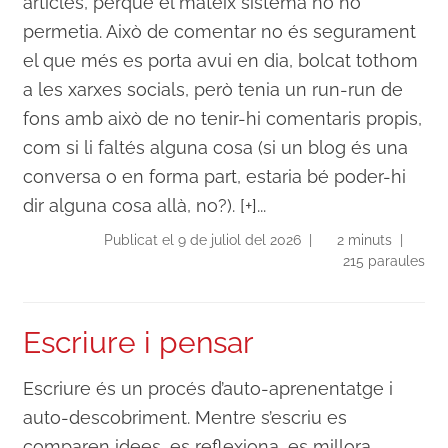
articles, perquè el mateix sistema no ho
permetia. Això de comentar no és segurament
el que més es porta avui en dia, bolcat tothom
a les xarxes socials, però tenia un run-run de
fons amb això de no tenir-hi comentaris propis,
com si li faltés alguna cosa (si un blog és una
conversa o en forma part, estaria bé poder-hi
dir alguna cosa allà, no?). [+]...
Publicat el 9 de juliol del 2026 |
2 minuts |
215 paraules
Escriure i pensar
Escriure és un procés d’auto-aprenentatge i
auto-descobriment. Mentre s’escriu es
comparen idees, es reflexiona, es millora