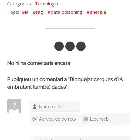
Categories:
Tecnologia
Tags:
ia
rag
data poisoning
energia
Respon per Correu
Respon a Mastodon
Respon a DeltaChat
No hi ha comentaris encara
Publiqueu un comentari a "Bloquejar cerques d'IA
embrutant (també) dades":