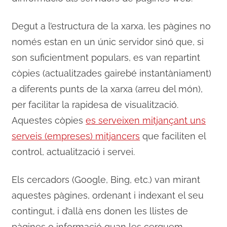
Degut a l’estructura de la xarxa, les pàgines no
només estan en un únic servidor sinó que, si
son suficientment populars, es van repartint
còpies (actualitzades gairebé instantàniament)
a diferents punts de la xarxa (arreu del món),
per facilitar la rapidesa de visualització.
Aquestes còpies
es serveixen mitjançant uns
serveis (empreses) mitjancers
que faciliten el
control, actualització i servei.
Els cercadors (Google, Bing, etc.) van mirant
aquestes pàgines, ordenant i indexant el seu
contingut, i d’allà ens donen les llistes de
pàgines o informació quan les cerquem.