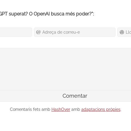
tGPT superat? O OpenAI busca més poder?":
Comentaris fets amb
HashOver
amb
adaptacions pròpies
.