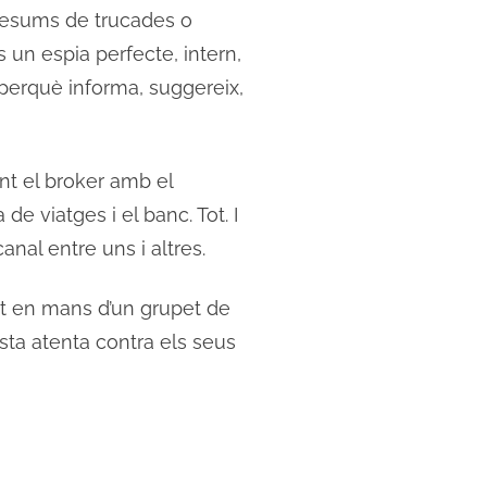
resums de trucades o
s un espia perfecte, intern,
perquè informa, suggereix,
ent el broker amb el
e viatges i el banc. Tot. I
nal entre uns i altres.
tot en mans d’un grupet de
ta atenta contra els seus