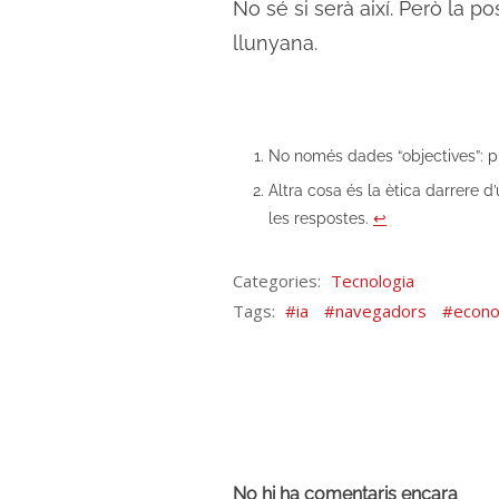
No sé si serà així. Però la po
llunyana.
No només dades “objectives”: p
Altra cosa és la ètica darrere 
les respostes.
↩︎
Categories:
Tecnologia
Tags:
ia
navegadors
econ
No hi ha comentaris encara