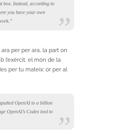
t box. Instead, according to
here you have your own
 work.”
ra per per ara, la part on
l’exèrcit, el món de la
es per tu mateix: or per al
tapulted OpenAI to a billion
erage OpenAI’s Codex tool to