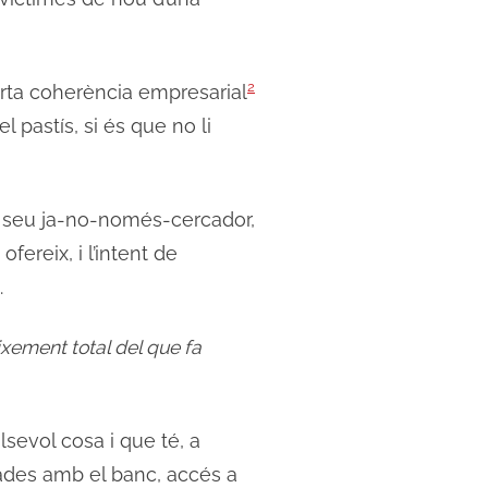
2
certa coherència empresarial
pastís, si és que no li
el seu ja-no-només-cercador,
fereix, i l’intent de
.
ixement total del que fa
sevol cosa i que té, a
dades amb el banc, accés a