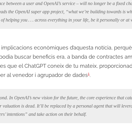
ace between a user and OpenAI’s service – will no longer be a fixed cha
eads the OpenAI super app project, “what we’re building towards is w
of helping you . . . across everything in your life, be it personally or at
s implicacions econòmiques d’aquesta notícia, perquè a
ia buscar beneficis era, a banda de contractes amb 
dades que el ChatGPT coneix de tu mateix, proporcionad
1
, per al venedor i agrupador de dades
.
econd. In OpenAI’s new vision for the future, the core experience that ca
r valuation is
dead
. It’ll be replaced by a personal agent that will lev
s’ intentions” and take action on their behalf.