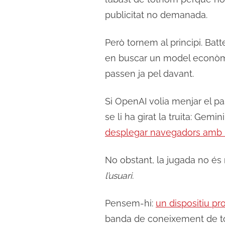
publicitat no demanada.
Però tornem al principi. Bat
en buscar un model econòmic 
passen ja pel davant.
Si OpenAI volia menjar el pa
se li ha girat la truita: Gemi
desplegar navegadors amb 
No obstant, la jugada no 
l’usuari
.
Pensem-hi:
un dispositiu pro
banda de coneixement de tot