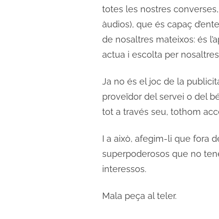
totes les nostres converse
àudios), que és capaç d’enten
de nosaltres mateixos: és l’ap
actua i escolta per nosaltres 
Ja no és el joc de la publici
proveïdor del servei o del b
tot a través seu, tothom acc
I a això, afegim-li que fora
superpoderosos que no tene
interessos.
Mala peça al teler.