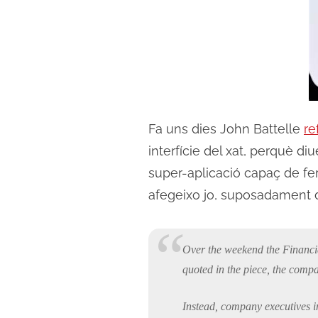
Fa uns dies John Battelle
re
interfície del xat, perquè di
super-aplicació capaç de fer
afegeixo jo, suposadament d
Over the weekend the
Financi
quoted in the piece, the comp
Instead, company executives in