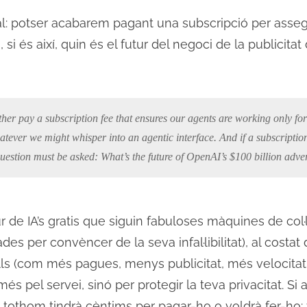
inal: potser acabarem pagant una subscripció per assegu
, si és així, quin és el futur del negoci de la publicitat
ther pay a subscription fee that ensures our agents are working only fo
tever we might whisper into an agentic interface. And if a subscripti
uestion must be asked: What’s the future of OpenAI’s $100 billion adve
ur de IA’s gratis que siguin fabuloses màquines de col·
des per convèncer de la seva infal·libilitat), al costat
ls (com més pagues, menys publicitat, més velocitat
s pel servei, sinó per protegir la teva privacitat. Si a
 tothom tindrà cèntims per pagar-ho o voldrà fer-ho: