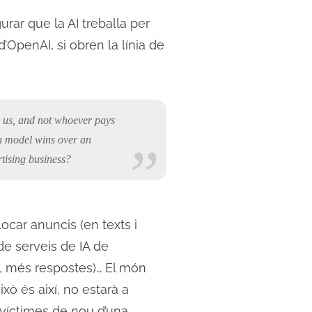
rar que la AI treballa per
 d’OpenAI, si obren la línia de
r us, and not whoever pays
on model wins over an
rtising business?
locar anuncis (en texts i
 de serveis de IA de
, més respostes)… El món
ixò és així, no estarà a
 víctimes de nou d’una