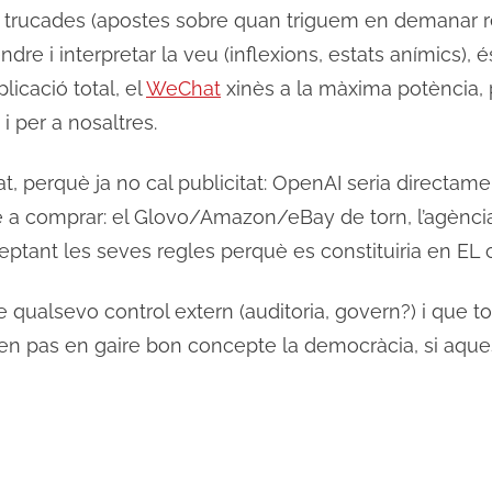
s, trucades (apostes sobre quan triguem en demanar 
dre i interpretar la veu (inflexions, estats anímics), é
licació total, el
WeChat
xinès a la màxima potència, 
i per a nosaltres.
tat, perquè ja no cal publicitat: OpenAI seria directam
é a comprar: el Glovo/Amazon/eBay de torn, l’agència d
eptant les seves regles perquè es constituiria en EL ca
 de qualsevo control extern (auditoria, govern?) i que 
n pas en gaire bon concepte la democràcia, si aques