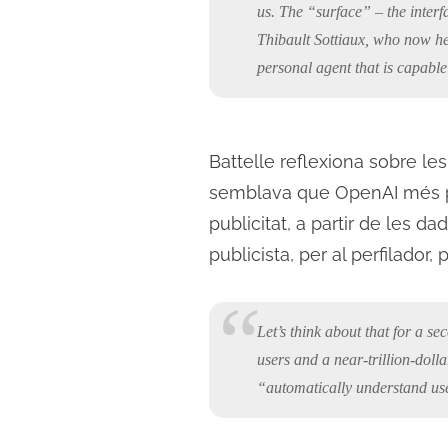
us. The “surface” – the interf
Thibault Sottiaux, who now h
personal agent that is capable 
Battelle reflexiona sobre le
semblava que OpenAI més pod
publicitat, a partir de les 
publicista, per al perfilador
Let’s think about that for a s
users and a near-trillion-dolla
“automatically understand user