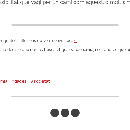
ssibilitat que vagi per un camí com aquest, o molt simil
reguntes, inflexions de veu, converses…
↩︎
d’una decisió que només busca el guany econòmic, i els dubtes que aix
omia
dades
societat
Respon per Correu
Respon a Mastodon
Respon a DeltaChat