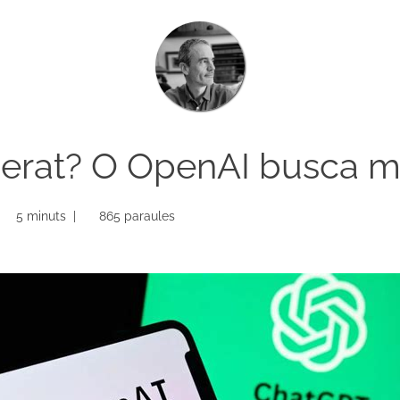
erat? O OpenAI busca m
5 minuts |
865 paraules