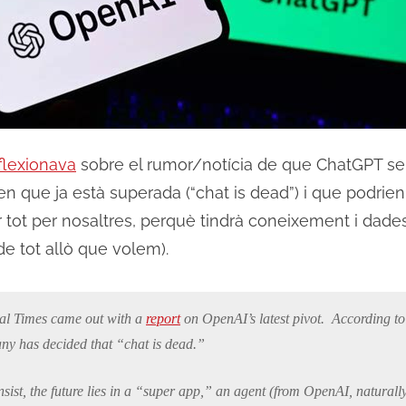
flexionava
sobre el rumor/notícia de que ChatGPT s
uen que ja està superada (“chat is dead”) i que podrien
 tot per nosaltres, perquè tindrà coneixement i dades 
e tot allò que volem).
al Times
came out with a
report
on OpenAI’s latest pivot. According to
any has decided that “chat is dead.”
sist, the future lies in a “super app,” an agent (from OpenAI, naturally