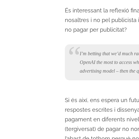
És interessant la reflexió f
nosaltres i no pel publicista i
no pagar per publicitat?
I’m betting that we’d much ra
OpenAI the most to access wha
advertising model – then the q
Si és així, ens espera un fut
respostes escrites i dissenya
pagament en diferents nivel
(tergiversat) de pagar no nomé
l’abast de tothom perquè no