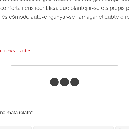
forta i ens identifica, que plantejar-se els propis pr
 més còmode auto-enganyar-se i amagar el dubte o re
ke-news
cites
Respon per Correu
Respon a Mastodon
Respon a DeltaChat
no mata relato":