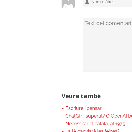
Veure també
Escriure i pensar
ChatGPT superat? O OpenAI 
Necessitar el català, al 1975
La IA canviarà les feines?