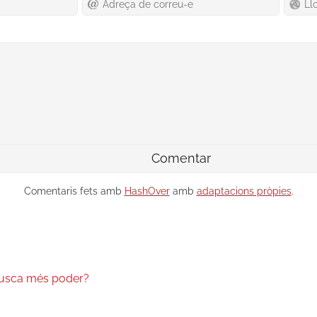
Comentaris fets amb
HashOver
amb
adaptacions pròpies
.
busca més poder?