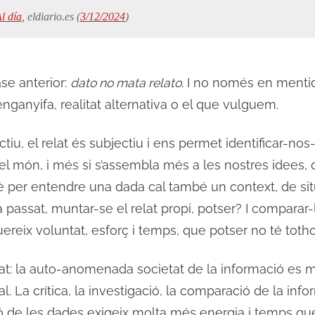
l día
, eldiario.es (
3/12/2024
)
se anterior:
dato no mata relato
. I no només en mentid
enganyifa, realitat alternativa o el que vulguem.
ctiu, el relat és subjectiu i ens permet identificar-nos
el món, i més si s’assembla més a les nostres idees, 
 per entendre una dada cal també un context, de situa
a passat, muntar-se el relat propi, potser? I comparar
quereix voluntat, esforç i temps, que potser no té toth
tat: la auto-anomenada societat de la informació es mo
ibal. La crítica, la investigació, la comparació de la inf
 de les dades exigeix molta més energia i temps que l