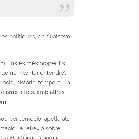
es polítiques, en qualsevol
-hi. Ens és més proper. És
que no intentar entendre’l
ció, històric, temporal. I a
-lo amb altres, amb altres
om.
u per l’emoció, apel·la als
ormació, la reflexió sobre
a identificació primària