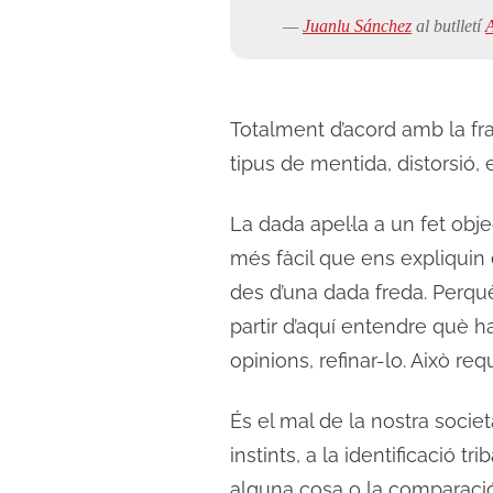
—
Juanlu Sánchez
al butlletí
A
Totalment d’acord amb la fra
tipus de mentida, distorsió, 
La dada apel·la a un fet obje
més fàcil que ens expliquin 
des d’una dada freda. Perquè
partir d’aquí entendre què h
opinions, refinar-lo. Això re
És el mal de la nostra socie
instints, a la identificació tr
alguna cosa o la comparació