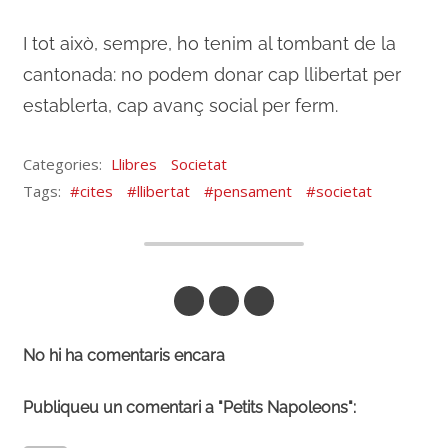
I tot això, sempre, ho tenim al tombant de la
cantonada: no podem donar cap llibertat per
establerta, cap avanç social per ferm.
Categories:
Llibres
Societat
Tags:
cites
llibertat
pensament
societat
Respon per Correu
Respon a Mastodon
Respon a DeltaChat
No hi ha comentaris encara
Publiqueu un comentari a "Petits Napoleons":