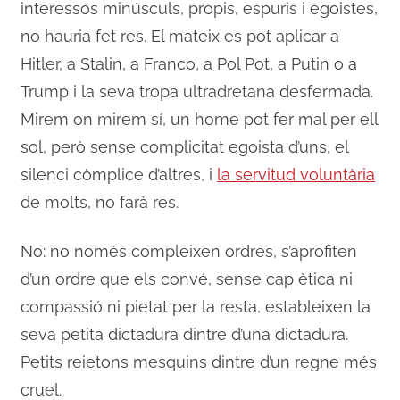
interessos minúsculs, propis, espuris i egoistes,
no hauria fet res. El mateix es pot aplicar a
Hitler, a Stalin, a Franco, a Pol Pot, a Putin o a
Trump i la seva tropa ultradretana desfermada.
Mirem on mirem sí, un home pot fer mal per ell
sol, però sense complicitat egoista d’uns, el
silenci còmplice d’altres, i
la servitud voluntària
de molts, no farà res.
No: no només compleixen ordres, s’aprofiten
d’un ordre que els convé, sense cap ètica ni
compassió ni pietat per la resta, estableixen la
seva petita dictadura dintre d’una dictadura.
Petits reietons mesquins dintre d’un regne més
cruel.