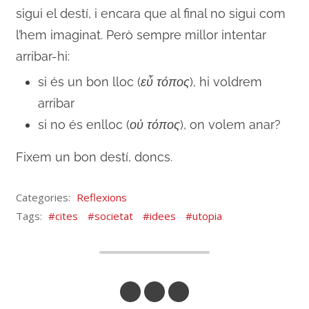
sigui el destí, i encara que al final no sigui com
l’hem imaginat. Però sempre millor intentar
arribar-hi:
si és un bon lloc (
εὖ
τόπος
), hi voldrem
arribar
si no és enlloc (
οὐ
τόπος
), on volem anar?
Fixem un bon destí, doncs.
Categories:
Reflexions
Tags:
cites
societat
idees
utopia