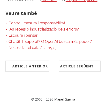
Comentaris fets amb
HashOver
amb
adaptacions pròpies
.
Veure també
Control, mesura i responsabilitat
IAs rebels o industrialització dels errors?
Escriure i pensar
ChatGPT superat? O OpenAI busca més poder?
Necessitar el català, al 1975
ARTICLE ANTERIOR
ARTICLE SEGÜENT
© 2005 - 2026
Manel Guerra