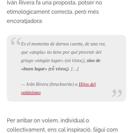
Iván Rivera fa una proposta, potser no
etimològicament correcta, però més
encoratjadora:
Es el momento de darnos cuenta, de una vez,
que «utopía» no tiene por qué provenir del
griego «ningún lugar» (
οὐ
τόπος
),
sino de
«buen lugar» (
εὖ
τόπος
)
. […]
— Iván Rivera (brucknerite) a
Hijos del
optimismo
Per arribar on volem, individual o
col·lectivament, ens cal inspiració. Sigui com