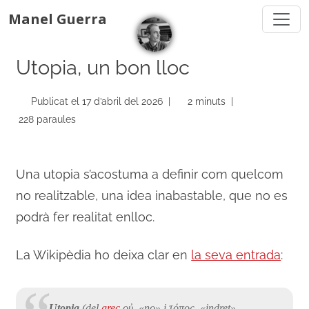
Manel Guerra
Utopia, un bon lloc
Publicat el 17 d’abril del 2026 |
2 minuts |
228 paraules
Una utopia s’acostuma a definir com quelcom
no realitzable, una idea inabastable, que no es
podrà fer realitat enlloc.
La Wikipèdia ho deixa clar en
la seva entrada
:
Utopia
(del
grec
οὐ, «no» i τόπος, «indret»,